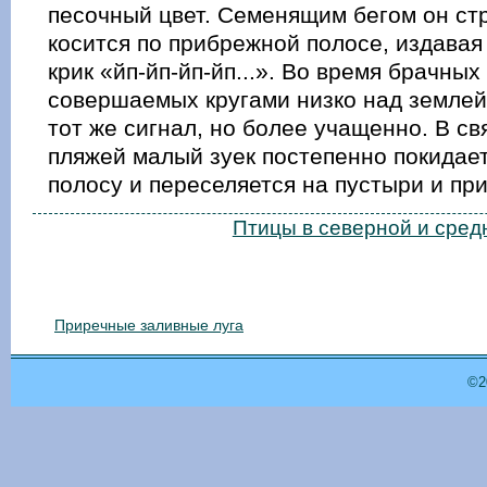
песочный цвет. Семенящим бегом он ст
косится по прибрежной полосе, издава
крик «йп-йп-йп-йп...». Во время брачных
совершаемых кругами низко над землей
тот же сигнал, но более учащенно. В св
пляжей малый зуек постепенно покидае
полосу и переселяется на пустыри и пр
Птицы в северной и сред
Приречные заливные луга
©2