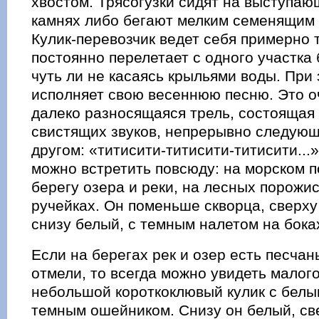
хвостом. Трясогузки сидят на выступаю
камнях либо бегают мелким семенящим 
Кулик-перевозчик ведет себя примерно т
постоянно перелетает с одного участка 
чуть ли не касаясь крыльями воды. При 
исполняет свою весеннюю песню. Это о
далеко разносящаяся трель, состоящая 
свистящих звуков, непрерывно следующ
другом: «титисити-титисити-титисити...
можно встретить повсюду: на морском п
берегу озера и реки, на лесных порожис
ручейках. Он поменьше скворца, сверху
снизу белый, с темным налетом на бока
Если на берегах рек и озер есть песча
отмели, то всегда можно увидеть малого
небольшой короткоклювый кулик с белы
темным ошейником. Снизу он белый, св