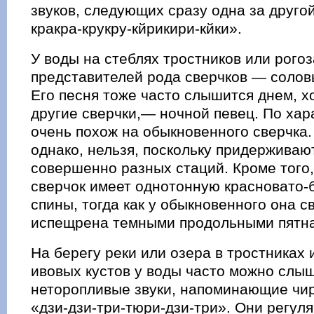
звуков, следующих сразу одна за другой
кракра-крукру-кйрикири-кйки».
У воды на стеблях тростников или рогоз
представителей рода сверчков — солов
Его песня тоже часто слышится днем, хо
другие сверчки,— ночной певец. По хар
очень похож на обыкновенного сверчка.
однако, нельзя, поскольку придерживаю
совершенно разных стаций. Кроме того
сверчок имеет однотонную красновато-
спины, тогда как у обыкновенного она с
испещрена темными продольными пятн
На берегу реки или озера в тростниках 
ивовых кустов у воды часто можно слы
неторопливые звуки, напоминающие чир
«дзи-дзи-три-тюри-дзи-три». Они регул