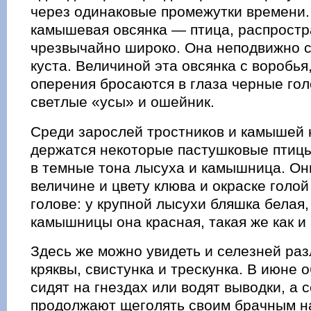
через одинаковые промежутки времени.
камышевая овсянка — птица, распрост
чрезвычайно широко. Она неподвижно с
куста. Величиной эта овсянка с воробья,
оперения бросаются в глаза черные гол
светлые «усы» и ошейник.
Среди зарослей тростников и камышей 
держатся некоторые пастушковые пти
в темные тона лысуха и камышница. Он
величине и цвету клюва и окраске голой
голове: у крупной лысухи бляшка белая
камышницы она красная, такая же как и 
Здесь же можно увидеть и селезней ра
кряквы, свистунка и трескунка. В июне 
сидят на гнездах или водят выводки, а 
продолжают щеголять своим брачным н