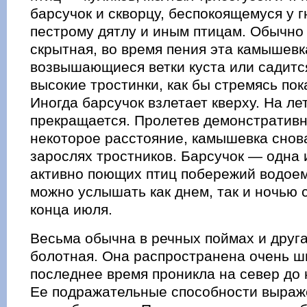
барсучок и скворцу, беспокоящемуся у 
пестрому дятлу и иным птицам. Обычно
скрытная, во время пения эта камышевк
возвышающиеся ветки куста или садитс
высокие тростинки, как бы стремясь пок
Иногда барсучок взлетает кверху. На ле
прекращается. Пролетев демонстратив
некоторое расстояние, камышевка снов
зарослях тростников. Барсучок — одна 
активно поющих птиц побережий водое
можно услышать как днем, так и ночью 
конца июля.
Весьма обычна в речных поймах и друг
болотная. Она распространена очень ш
последнее время проникла на север до
Ее подражательные способности выраж