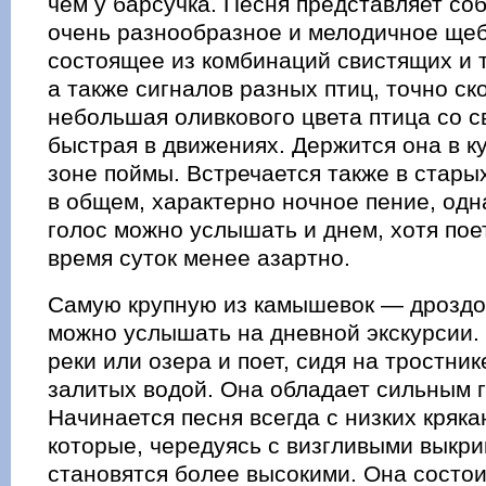
чем у барсучка. Песня представляет со
очень разнообразное и мелодичное щеб
состоящее из комбинаций свистящих и т
а также сигналов разных птиц, точно с
небольшая оливкового цвета птица со с
быстрая в движениях. Держится она в к
зоне поймы. Встречается также в старых
в общем, характерно ночное пение, одн
голос можно услышать и днем, хотя пое
время суток менее азартно.
Самую крупную из камышевок — дрозд
можно услышать на дневной экскурсии.
реки или озера и поет, сидя на тростник
залитых водой. Она обладает сильным 
Начинается песня всегда с низких кряка
которые, чередуясь с визгливыми выкри
становятся более высокими. Она состои