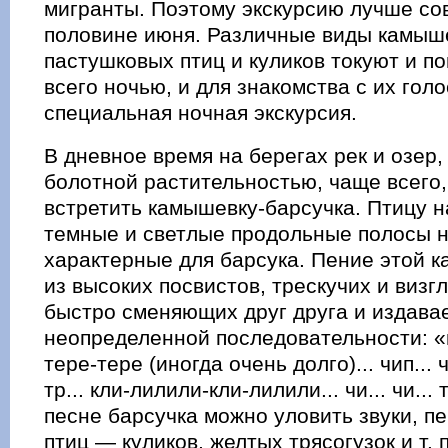
мигранты. Поэтому экскурсию лучше со
половине июня. Различные виды камыше
пастушковых птиц и куликов токуют и п
всего ночью, и для знакомства с их го
специальная ночная экскурсия.
В дневное время на берегах рек и озер
болотной растительностью, чаще всего
встретить камышевку-барсучка. Птицу н
темные и светлые продольные полосы н
характерные для барсука. Пение этой 
из высоких посвистов, трескучих и визг
быстро сменяющих друг друга и издава
неопределенной последовательности: «
тере-тере (иногда очень долго)... чип... чи
тр... кли-лилили-кли-лилили... чи... чи... 
песне барсучка можно уловить звуки, п
птиц — куликов, желтых трясогузок и т. 