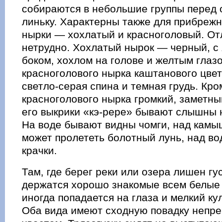
собираются в небольшие группы перед 
линьку. Характерны также для прибреж
нырки — хохлатый и красноголовый. От
нетрудно. Хохлатый нырок — черный, с
боком, хохлом на голове и желтым глазо
красноголового нырка каштанового цвет
светло-серая спина и темная грудь. Кром
красноголового нырка громкий, заметны
его выкрики «кэ-рере» бывают слышны н
На воде бывают видны чомги, над камы
может пролететь болотный лунь, над во
крачки.
Там, где берег реки или озера лишен гу
держатся хорошо знакомые всем белые 
иногда попадается на глаза и мелкий ку
Оба вида имеют сходную повадку непре